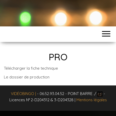
n
a
v
i
g
a
t
i
o
PRO
n
Télécharger la fiche technique
Le dossier de production
VIDÉOBINGO
|
- 06.52.93.04.52 - POINT BARRE ./
-
Licences N° 2-D204312 & 3-D204328 |
Mentions légales